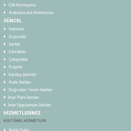
Etik Komisyonu
Arabuluculuk Komisyonu
GÜNCEL
Haberler
Duyurular
İlanlar
Etkinlikler
Çalışmalar
Projeler
Kardeş Şehirler
İhale İlanları
Doğrudan Temin İlanları
İmar Planı İlanları
İmar Uygulaması İlanları
HİZMETLERİMİZ
KÜLTÜREL HİZMETLER
Belde Evleri