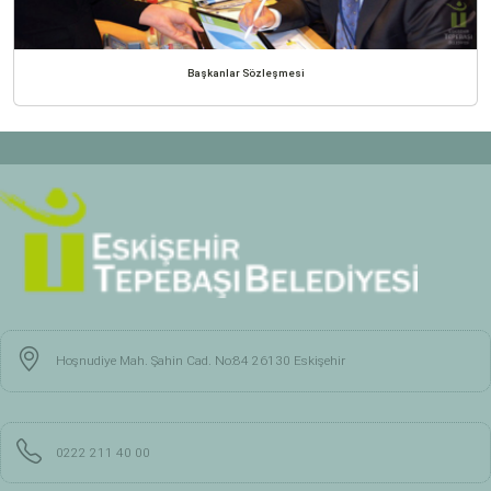
Başkanlar Sözleşmesi
Hoşnudiye Mah. Şahin Cad. No:84 26130 Eskişehir
0222 211 40 00