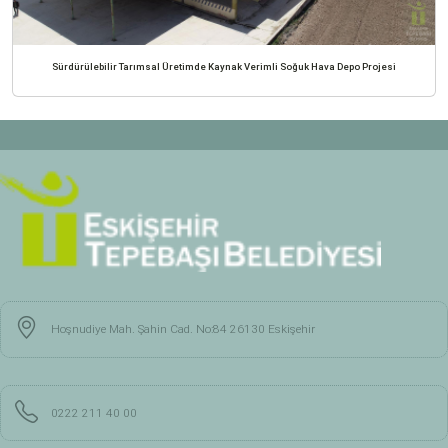
Sürdürülebilir Tarımsal Üretimde Kaynak Verimli Soğuk Hava Depo Projesi
Hoşnudiye Mah. Şahin Cad. No:84 26130 Eskişehir
0222 211 40 00