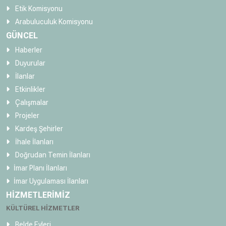
Etik Komisyonu
Arabuluculuk Komisyonu
GÜNCEL
Haberler
Duyurular
İlanlar
Etkinlikler
Çalışmalar
Projeler
Kardeş Şehirler
İhale İlanları
Doğrudan Temin İlanları
İmar Planı İlanları
İmar Uygulaması İlanları
HİZMETLERİMİZ
KÜLTÜREL HİZMETLER
Belde Evleri