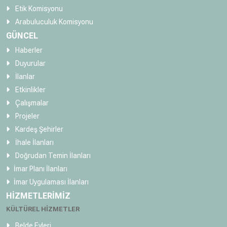
Etik Komisyonu
Arabuluculuk Komisyonu
GÜNCEL
Haberler
Duyurular
İlanlar
Etkinlikler
Çalışmalar
Projeler
Kardeş Şehirler
İhale İlanları
Doğrudan Temin İlanları
İmar Planı İlanları
İmar Uygulaması İlanları
HİZMETLERİMİZ
KÜLTÜREL HİZMETLER
Belde Evleri