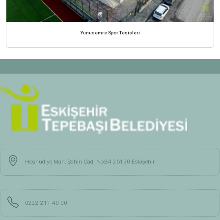
Yunusemre Spor Tesisleri
Hoşnudiye Mah. Şahin Cad. No:84 26130 Eskişehir
0222 211 40 00