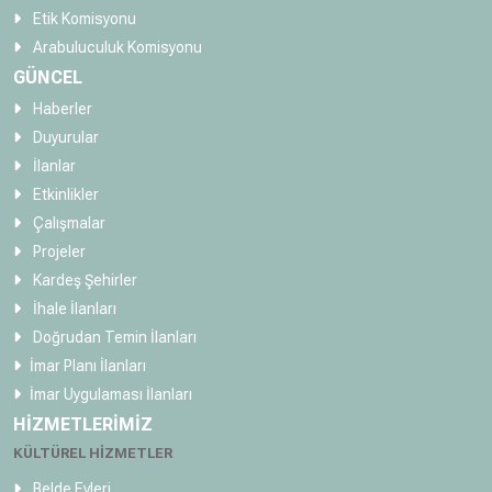
Etik Komisyonu
Arabuluculuk Komisyonu
GÜNCEL
Haberler
Duyurular
İlanlar
Etkinlikler
Çalışmalar
Projeler
Kardeş Şehirler
İhale İlanları
Doğrudan Temin İlanları
İmar Planı İlanları
İmar Uygulaması İlanları
HİZMETLERİMİZ
KÜLTÜREL HİZMETLER
Belde Evleri