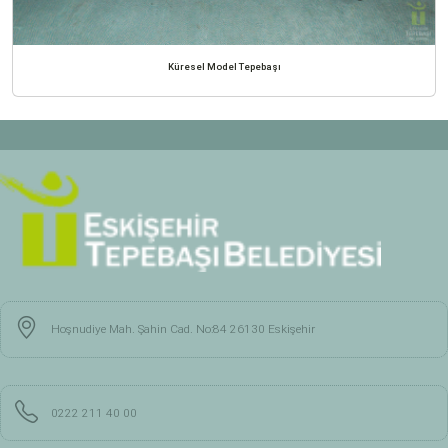
Küresel Model Tepebaşı
Hoşnudiye Mah. Şahin Cad. No:84 26130 Eskişehir
0222 211 40 00