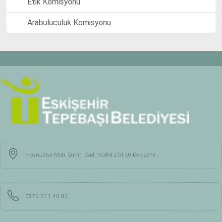
Etik Komisyonu
Arabuluculuk Komisyonu
Hoşnudiye Mah. Şahin Cad. No:84 26130 Eskişehir
0222 211 40 00