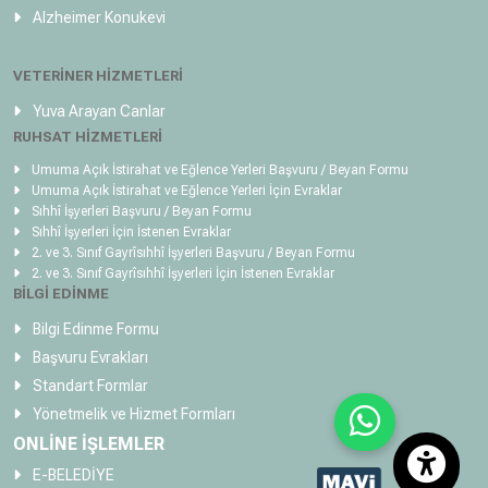
Alzheimer Konukevi
VETERİNER HİZMETLERİ
Yuva Arayan Canlar
RUHSAT HİZMETLERİ
Umuma Açık İstirahat ve Eğlence Yerleri Başvuru / Beyan Formu
Umuma Açık İstirahat ve Eğlence Yerleri İçin Evraklar
Sıhhî İşyerleri Başvuru / Beyan Formu
Sıhhî İşyerleri İçin İstenen Evraklar
2. ve 3. Sınıf Gayrîsıhhî İşyerleri Başvuru / Beyan Formu
2. ve 3. Sınıf Gayrîsıhhî İşyerleri İçin İstenen Evraklar
BİLGİ EDİNME
Bilgi Edinme Formu
Başvuru Evrakları
Standart Formlar
Yönetmelik ve Hizmet Formları
ONLİNE İŞLEMLER
E-BELEDİYE