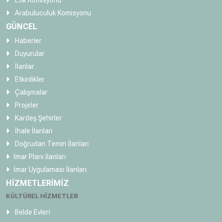
Etik Komisyonu
Arabuluculuk Komisyonu
GÜNCEL
Haberler
Duyurular
İlanlar
Etkinlikler
Çalışmalar
Projeler
Kardeş Şehirler
İhale İlanları
Doğrudan Temin İlanları
İmar Planı İlanları
İmar Uygulaması İlanları
HİZMETLERİMİZ
KÜLTÜREL HİZMETLER
Belde Evleri