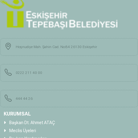
Hoşnudiye Mah. Şahin Cad. No:84 26130 Eskişehir
0222 211 40 00
444 44 26
KURUMSAL
Başkan Dt. Ahmet ATAÇ
Meclis Üyeleri