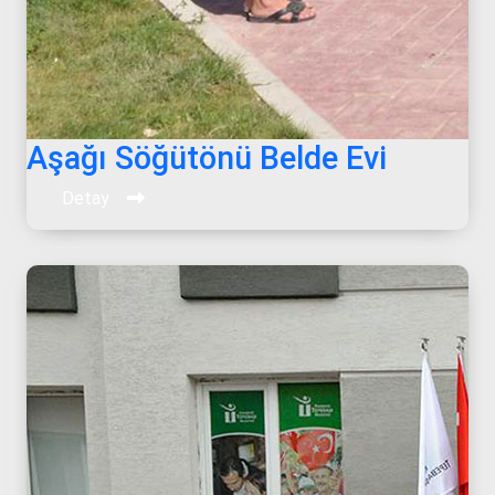
Aşağı Söğütönü Belde Evi
Detay