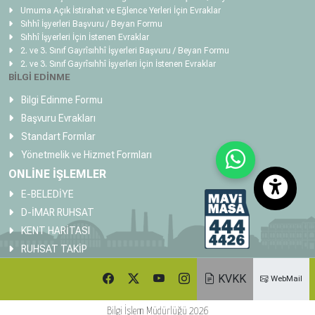
Umuma Açık İstirahat ve Eğlence Yerleri İçin Evraklar
Sıhhî İşyerleri Başvuru / Beyan Formu
Sıhhî İşyerleri İçin İstenen Evraklar
2. ve 3. Sınıf Gayrîsıhhî İşyerleri Başvuru / Beyan Formu
2. ve 3. Sınıf Gayrîsıhhî İşyerleri İçin İstenen Evraklar
BİLGİ EDİNME
Bilgi Edinme Formu
Başvuru Evrakları
Standart Formlar
Yönetmelik ve Hizmet Formları
ONLİNE İŞLEMLER
E-BELEDİYE
D-İMAR RUHSAT
KENT HARİTASI
RUHSAT TAKİP
KVKK
WebMail
Bilgi İşlem Müdürlüğü 2026