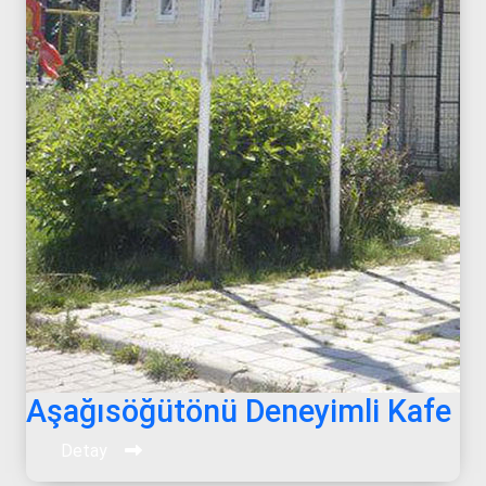
Aşağısöğütönü Deneyimli Kafe
Detay