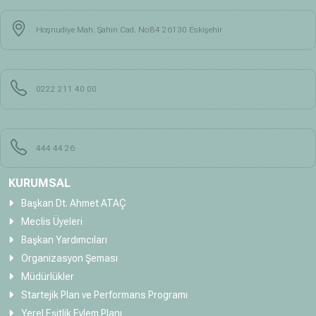
Hoşnudiye Mah. Şahin Cad. No:84 26130 Eskişehir
0222 211 40 00
444 44 26
KURUMSAL
Başkan Dt. Ahmet ATAÇ
Meclis Üyeleri
Başkan Yardımcıları
Organizasyon Şeması
Müdürlükler
Startejik Plan ve Performans Programı
Yerel Eşitlik Eylem Planı