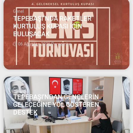
Genel
TEPEBAŞI’NDA RAKETLER
KURTULUŞ KUPASI İÇİN
BULUŞACAK
06 Ağustos 2026 Perşembe
Genel
TEPEBAŞI'NDAN GENÇLERİN
GELECEĞİNE YOL GÖSTEREN
DESTEK
05 Ağustos 2026 Çarşamba