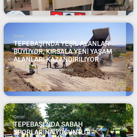
Genel
TEPEBAŞI'NDA YEŞİL ALANLAR
BÜYÜYOR, KIRSALA YENİ YAŞAM
ALANLARI KAZANDIRILIYOR
05 Ağustos 2026 Çarşamba
Genel
TEPEBAŞI’NDA SABAH
SPORLARINA YOĞUN İLGİ