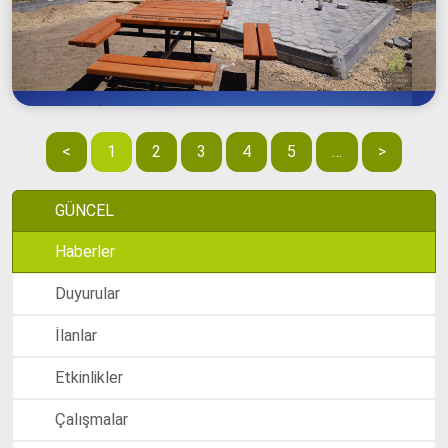
<
1
2
3
4
5
…
>
GÜNCEL
Haberler
Duyurular
İlanlar
Etkinlikler
Çalışmalar