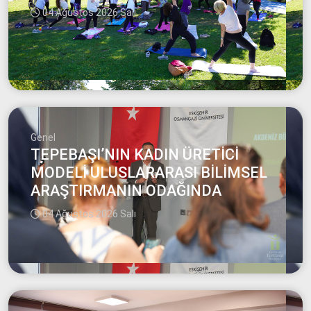
04 Ağustos 2026 Salı
Genel
TEPEBAŞI’NIN KADIN ÜRETİCİ
MODELİ ULUSLARARASI BİLİMSEL
ARAŞTIRMANIN ODAĞINDA
04 Ağustos 2026 Salı