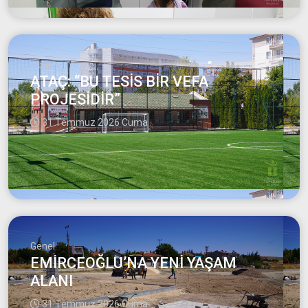
Genel
ATAÇ: “BU TESİS BİR VEFA
PROJESİDİR”
31 Temmuz 2026 Cuma
Genel
EMİRCEOĞLU’NA YENİ YAŞAM
ALANI
31 Temmuz 2026 Cuma