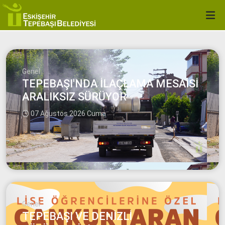
Genel
TEPEBAŞI'NDA İLAÇLAMA MESAİSİ
ARALIKSIZ SÜRÜYOR
07 Ağustos 2026 Cuma
Genel
TEPEBAŞI VE DENİZLİ