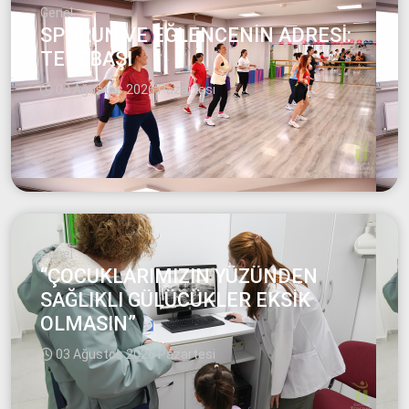
Genel
SPORUN VE EĞLENCENİN ADRESİ:
TEPEBAŞI
03 Ağustos 2026 Pazartesi
Genel
“ÇOCUKLARIMIZIN YÜZÜNDEN
SAĞLIKLI GÜLÜCÜKLER EKSİK
OLMASIN”
03 Ağustos 2026 Pazartesi