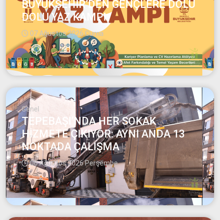
BÜYÜKŞEHİR’DEN GENÇLERE DOLU
DOLU YAZ KAMPI
07 Ağustos 2026 Cuma
Genel
TEPEBAŞI’NDA HER SOKAK
HİZMETE ÇIKIYOR: AYNI ANDA 13
NOKTADA ÇALIŞMA
06 Ağustos 2026 Perşembe