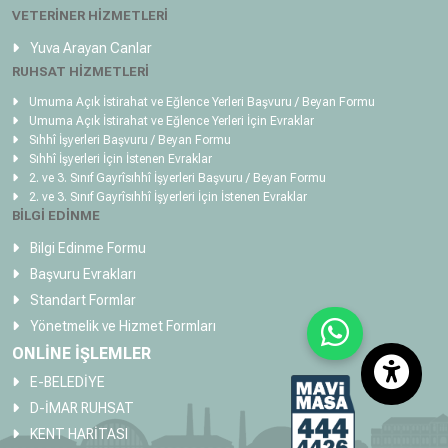
VETERİNER HİZMETLERİ
Yuva Arayan Canlar
RUHSAT HİZMETLERİ
Umuma Açık İstirahat ve Eğlence Yerleri Başvuru / Beyan Formu
Umuma Açık İstirahat ve Eğlence Yerleri İçin Evraklar
Sıhhî İşyerleri Başvuru / Beyan Formu
Sıhhî İşyerleri İçin İstenen Evraklar
2. ve 3. Sınıf Gayrîsıhhî İşyerleri Başvuru / Beyan Formu
2. ve 3. Sınıf Gayrîsıhhî İşyerleri İçin İstenen Evraklar
BİLGİ EDİNME
Bilgi Edinme Formu
Başvuru Evrakları
Standart Formlar
Yönetmelik ve Hizmet Formları
ONLİNE İŞLEMLER
E-BELEDİYE
D-İMAR RUHSAT
KENT HARİTASI