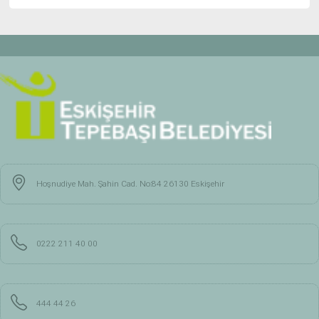
Hoşnudiye Mah. Şahin Cad. No:84 26130 Eskişehir
0222 211 40 00
444 44 26