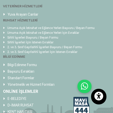
VETERİNER HİZMETLERİ
Yuva Arayan Canlar
RUHSAT HİZMETLERİ
Umuma Açık İstirahat ve Eğlence Yerleri Başvuru / Beyan Formu
Umuma Açık İstirahat ve Eğlence Yerleri İçin Evraklar
Sıhhî İşyerleri Başvuru / Beyan Formu
Sıhhî İşyerleri İçin İstenen Evraklar
2. ve 3. Sınıf Gayrîsıhhî İşyerleri Başvuru / Beyan Formu
2. ve 3. Sınıf Gayrîsıhhî İşyerleri İçin İstenen Evraklar
BİLGİ EDİNME
Bilgi Edinme Formu
Başvuru Evrakları
Standart Formlar
Yönetmelik ve Hizmet Formları
ONLİNE İŞLEMLER
E-BELEDİYE
D-İMAR RUHSAT
KENT HARİTASI