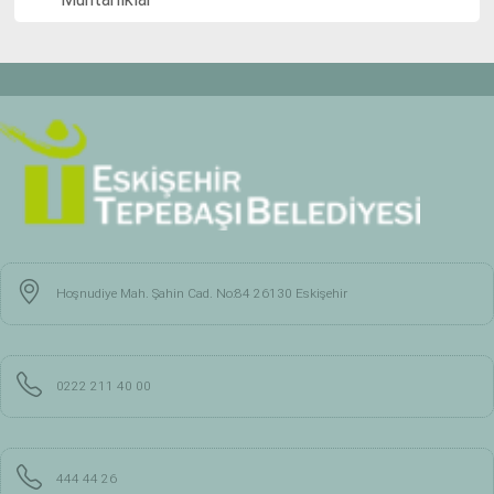
Hoşnudiye Mah. Şahin Cad. No:84 26130 Eskişehir
0222 211 40 00
444 44 26