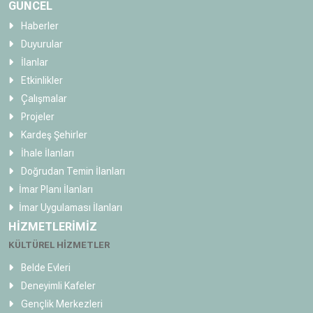
GÜNCEL
Haberler
Duyurular
İlanlar
Etkinlikler
Çalışmalar
Projeler
Kardeş Şehirler
İhale İlanları
Doğrudan Temin İlanları
İmar Planı İlanları
İmar Uygulaması İlanları
HİZMETLERİMİZ
KÜLTÜREL HİZMETLER
Belde Evleri
Deneyimli Kafeler
Gençlik Merkezleri