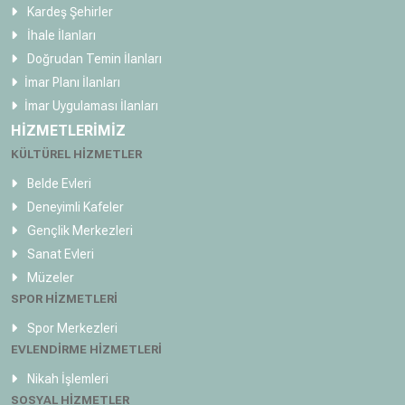
Kardeş Şehirler
İhale İlanları
Doğrudan Temin İlanları
İmar Planı İlanları
İmar Uygulaması İlanları
HİZMETLERİMİZ
KÜLTÜREL HİZMETLER
Belde Evleri
Deneyimli Kafeler
Gençlik Merkezleri
Sanat Evleri
Müzeler
SPOR HİZMETLERİ
Spor Merkezleri
EVLENDİRME HİZMETLERİ
Nikah İşlemleri
SOSYAL HİZMETLER