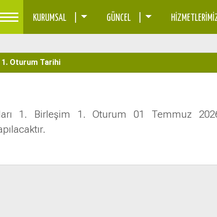
C
KURUMSAL |
GÜNCEL |
HİZMETLERİM
 1. Oturum Tarihi
ları 1. Birleşim 1. Oturum 01 Temmuz 202
pılacaktır.