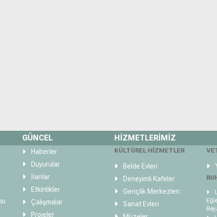
GÜNCEL
HİZMETLERİMİZ
KÜLTÜREL HİZMETLER
VE
Haberler
Duyurular
Belde Evleri
Y
İlanlar
RU
Deneyimli Kafeler
Etkinlikler
Gençlik Merkezleri
U
sı
Eğle
Çalışmalar
Sanat Evleri
Bey
Projeler
Müzeler