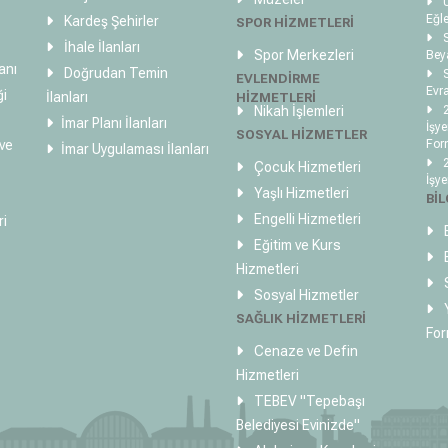
U
Eğle
Kardeş Şehirler
SPOR HİZMETLERİ
S
İhale İlanları
Spor Merkezleri
Bey
anı
Doğrudan Temin
S
EVLENDİRME
Evra
ği
İlanları
HİZMETLERİ
Nikah İşlemleri
2
İmar Planı İlanları
İşye
SOSYAL HİZMETLER
 ve
For
İmar Uygulaması İlanları
2
Çocuk Hizmetleri
İşye
Yaşlı Hizmetleri
BİL
Engelli Hizmetleri
ri
B
Eğitim ve Kurs
B
Hizmetleri
S
Sosyal Hizmetler
Y
SAĞLIK HİZMETLERİ
For
Cenaze ve Defin
Hizmetleri
TEBEV
"Tepebaşı
Belediyesi Evinizde"