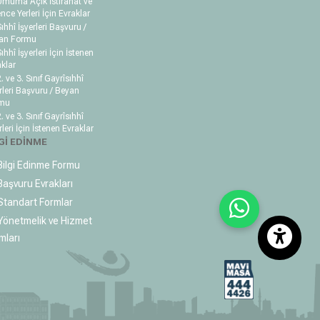
muma Açık İstirahat ve
nce Yerleri İçin Evraklar
ıhhî İşyerleri Başvuru /
an Formu
ıhhî İşyerleri İçin İstenen
klar
. ve 3. Sınıf Gayrîsıhhî
rleri Başvuru / Beyan
mu
. ve 3. Sınıf Gayrîsıhhî
rleri İçin İstenen Evraklar
Gİ EDİNME
ilgi Edinme Formu
aşvuru Evrakları
tandart Formlar
önetmelik ve Hizmet
mları