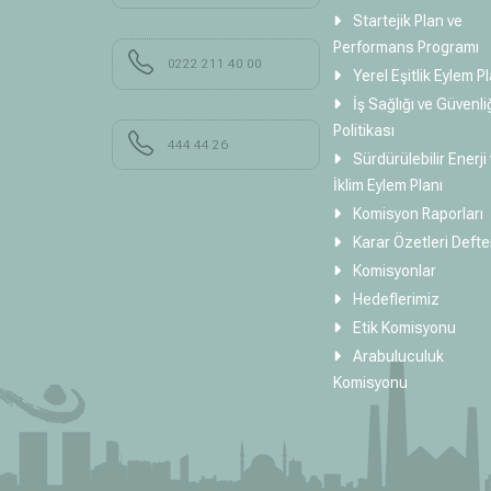
Startejik Plan ve
Performans Programı
0222 211 40 00
Yerel Eşitlik Eylem Pl
İş Sağlığı ve Güvenli
Politikası
444 44 26
Sürdürülebilir Enerji
İklim Eylem Planı
Komisyon Raporları
Karar Özetleri Defte
Komisyonlar
Hedeflerimiz
Etik Komisyonu
Arabuluculuk
Komisyonu