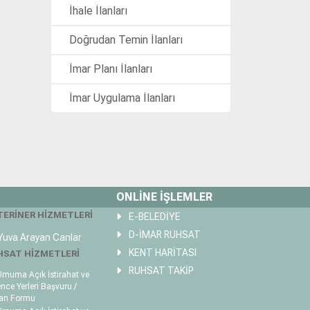
İhale İlanları
Doğrudan Temin İlanları
İmar Planı İlanları
İmar Uygulama İlanları
ONLİNE İŞLEMLER
TERİNER HİZMETLERİ
E-BELEDİYE
D-İMAR RUHSAT
uva Arayan Canlar
KENT HARİTASI
HSAT HİZMETLERİ
RUHSAT TAKİP
muma Açık İstirahat ve
nce Yerleri Başvuru /
an Formu