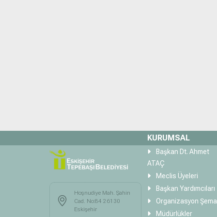
KURUMSAL
Başkan Dt. Ahmet
ATAÇ
Meclis Üyeleri
Başkan Yardımcıları
Hoşnudiye Mah. Şahin
Organizasyon Şema
Cad. No:84 26130
Eskişehir
Müdürlükler