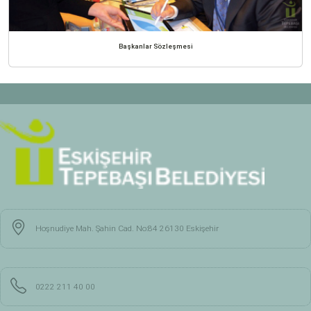
Başkanlar Sözleşmesi
Hoşnudiye Mah. Şahin Cad. No:84 26130 Eskişehir
0222 211 40 00