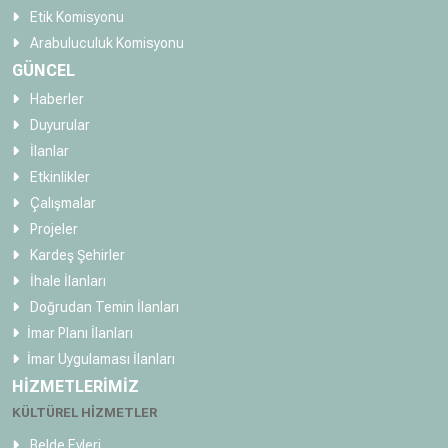
Etik Komisyonu
Arabuluculuk Komisyonu
GÜNCEL
Haberler
Duyurular
İlanlar
Etkinlikler
Çalışmalar
Projeler
Kardeş Şehirler
İhale İlanları
Doğrudan Temin İlanları
İmar Planı İlanları
İmar Uygulaması İlanları
HİZMETLERİMİZ
KÜLTÜREL HİZMETLER
Belde Evleri